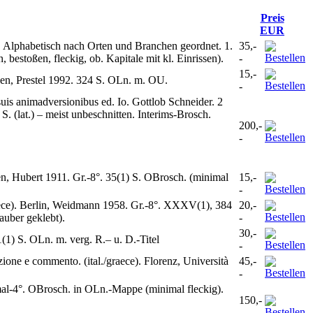
Preis
EUR
 Alphabetisch nach Orten und Branchen geordnet. 1.
35,-
stoßen, fleckig, ob. Kapitale mit kl. Einrissen).
-
15,-
chen, Prestel 1992. 324 S. OLn. m. OU.
-
s animadversionibus ed. Io. Gottlob Schneider. 2
. (lat.) – meist unbeschnitten. Interims-Brosch.
200,-
-
, Hubert 1911. Gr.-8°. 35(1) S. OBrosch. (minimal
15,-
-
raece). Berlin, Weidmann 1958. Gr.-8°. XXXV(1), 384
20,-
auber geklebt).
-
30,-
(1) S. OLn. m. verg. R.– u. D.-Titel
-
zione e commento. (ital./graece). Florenz, Università
45,-
-
mal-4°. OBrosch. in OLn.-Mappe (minimal fleckig).
150,-
-