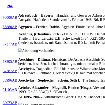
No.
Adressbuch – Bayern –
Handels- und Gewerbe-Adressbuc
70000AB
Ausgabe. Nach dem Stande vom 1. Februar 1948. Bd. II Bra
65888AB
Ägypten – Fedden, Robin.
Ägypten. Fünftausend Jahre Ni
Aelianus, (Claudius).
PERI ZOON IDIOTETOS. De natura an
Theile in 1 Bd. Leipzig, E.B. Schwickerti 1784. X(2), 585(
(berieben, bestoßen, mit Randläsuren u. Rücken mit Fehlste
87377AB
Aeschines – Dittmar, Henricus.
De Aspasia Aeschinis Soc
73395AB
berieben, bestoßen, leicht lichtrandig u. mit minimalen Ra
Aeschylos.
Tragoediae. Ed. Udalricus de Wilamowitz-Moell
84287AB
S. OBrosch. (lichtrandig, leicht fleckig u. minimal berieb
83996AB
Aeschylus – Sophocles – Schein, Seth L.
The Iambic Trim
Aetolus, Alexander – Magnelli, Enrico (Hrsg.).
Alexandri
91103AB
1999. Gr.-8°. 304(2) S. OBrosch.
AF1895-1904 –
Altfränkische Bilder. Hrsg. v. Theodor 
88073AB