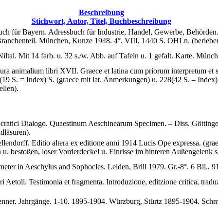
Beschreibung
Stichwort, Autor, Titel, Buchbeschreibung
h für Bayern. Adressbuch für Industrie, Handel, Gewerbe, Behörden.
nchenteil. München, Kunze 1948. 4°. VIII, 1440 S. OHLn. (berieben, be
ltal. Mit 14 farb. u. 32 s./w. Abb. auf Tafeln u. 1 gefalt. Karte. Mün
imalium libri XVII. Graece et latina cum priorum interpretum et sui
19 S. = Index) S. (graece mit lat. Anmerkungen) u. 228(42 S. – Index) S
llen).
ratici Dialogo. Quaestinum Aeschinearum Specimen. – Diss. Göttingen
ndläsuren).
endorff. Editio altera ex editione anni 1914 Lucis Ope expressa. (g
en u. bestoßen, loser Vorderdeckel u. Einrisse im hinteren Außengelenk s
eter in Aeschylus and Sophocles. Leiden, Brill 1979. Gr.-8°. 6 Bll., 91
 Aetoli. Testimonia et fragmenta. Introduzione, editzione critica, tradu
Henner. Jahrgänge. 1-10. 1895-1904. Würzburg, Stürtz 1895-1904. Sch