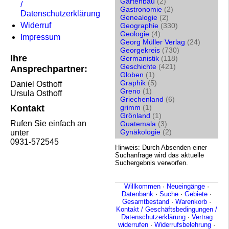
Gartenbau
(2)
/
Gastronomie
(2)
Datenschutzerklärung
Genealogie
(2)
Widerruf
Geographie
(330)
Geologie
(4)
Impressum
Georg Müller Verlag
(24)
Georgekreis
(730)
Ihre
Germanistik
(118)
Geschichte
(421)
Ansprechpartner:
Globen
(1)
Graphik
(5)
Daniel Osthoff
Greno
(1)
Ursula Osthoff
Griechenland
(6)
Kontakt
grimm
(1)
Grönland
(1)
Rufen Sie einfach an
Guatemala
(3)
Gynäkologie
(2)
unter
0931-572545
Hinweis: Durch Absenden einer
Suchanfrage wird das aktuelle
Suchergebnis verworfen.
Willkommen
·
Neueingänge
·
Datenbank
·
Suche
·
Gebiete
·
Gesamtbestand
·
Warenkorb
·
Kontakt / Geschäftsbedingungen /
Datenschutzerklärung
·
Vertrag
widerrufen
·
Widerrufsbelehrung
·