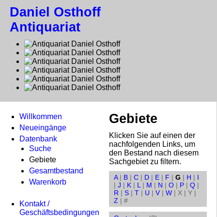
Daniel Osthoff
Antiquariat
Gebiete
Willkommen
Neueingänge
Klicken Sie auf einen der
Datenbank
nachfolgenden Links, um
Suche
den Bestand nach diesem
Gebiete
Sachgebiet zu filtern.
Gesamtbestand
A
|
B
|
C
|
D
|
E
|
F
|
G
|
H
|
I
Warenkorb
|
J
|
K
|
L
|
M
|
N
|
O
|
P
|
Q
|
R
|
S
|
T
|
U
|
V
|
W
|
X
|
Y
|
Z
|
#
Kontakt /
Geschäftsbedingungen