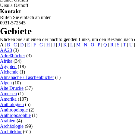
Ursula Osthoff
Kontakt
Rufen Sie einfach an unter
0931-572545
Gebiete
Klicken Sie auf einen der nachfolgenden Links, um den Bestand nach d
A
|
B
|
C
|
D
|
E
|
F
|
G
|
H
|
I
|
J
|
K
|
L
|
M
|
N
|
O
|
P
|
Q
|
R
|
S
|
T
|
U
AA23
(3)
Adreßbücher
(3)
Afrika
(34)
Ägypten
(18)
Alchemie
(1)
Almanache / Taschenbücher
(1)
Alpen
(10)
Alte Drucke
(37)
Ameisen
(1)
Amerika
(107)
Anthologien
(5)
Anthropologie
(2)
Anthroposophie
(1)
Arabien
(4)
Archäologie
(99)
Architektur
(61)