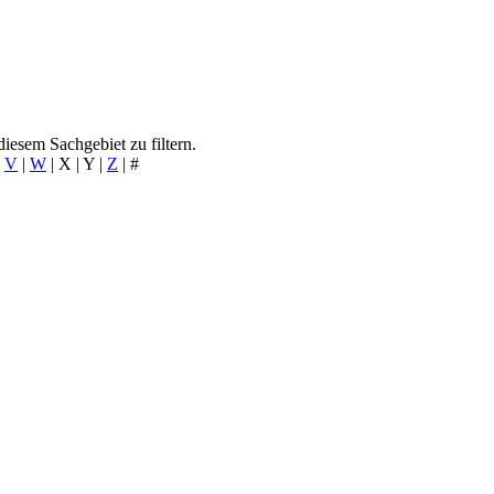
iesem Sachgebiet zu filtern.
|
V
|
W
|
X
|
Y
|
Z
|
#