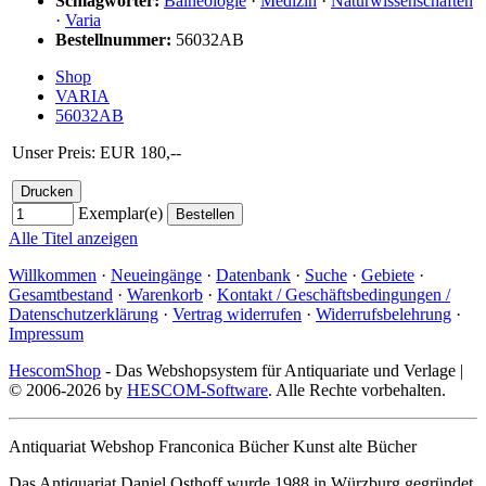
Schlagwörter:
Balneologie
·
Medizin
·
Naturwissenschaften
·
Varia
Bestellnummer:
56032AB
Shop
VARIA
56032AB
Unser Preis: EUR 180,--
Exemplar(e)
Alle Titel anzeigen
Willkommen
·
Neueingänge
·
Datenbank
·
Suche
·
Gebiete
·
Gesamtbestand
·
Warenkorb
·
Kontakt / Geschäftsbedingungen /
Datenschutzerklärung
·
Vertrag widerrufen
·
Widerrufsbelehrung
·
Impressum
HescomShop
- Das Webshopsystem für Antiquariate und Verlage |
© 2006-2026 by
HESCOM-Software
. Alle Rechte vorbehalten.
Antiquariat Webshop Franconica Bücher Kunst alte Bücher
Das Antiquariat Daniel Osthoff wurde 1988 in Würzburg gegründet.